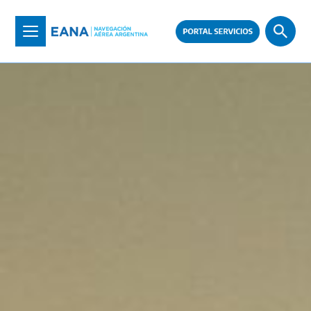
Pasar
al
Toggle
contenido
navigation
principal