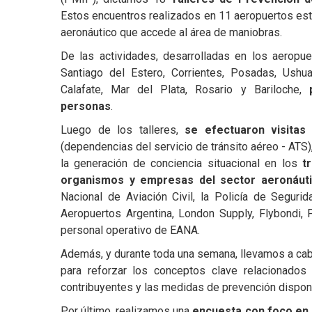
Estos encuentros realizados en 11 aeropuertos estu
aeronáutico que accede al área de maniobras.
De las actividades, desarrolladas en los aeropu
Santiago del Estero, Corrientes, Posadas, Ushua
Calafate, Mar del Plata, Rosario y Bariloche,
personas
.
Luego de los talleres,
se efectuaron visitas
(dependencias del servicio de tránsito aéreo - ATS),
la generación de conciencia situacional en los
t
organismos y empresas del sector aeronáut
Nacional de Aviación Civil, la Policía de Segurida
Aeropuertos Argentina, London Supply, Flybondi, 
personal operativo de EANA.
Además, y durante toda una semana, llevamos a ca
para reforzar los conceptos clave relacionados 
contribuyentes y las medidas de prevención dispon
Por último, realizamos una
encuesta con foco en l