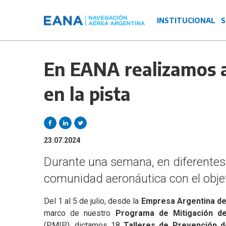
Pasar
al
Navegación
INSTITUCIONAL
S
contenido
principal
principal
En EANA realizamos ac
en la pista
23.07.2024
Durante una semana, en diferentes 
comunidad aeronáutica con el objet
Del 1 al 5 de julio, desde la
Empresa Argentina d
marco de nuestro
Programa de Mitigación de
(PMIP), dictamos 18
Talleres de Prevención d