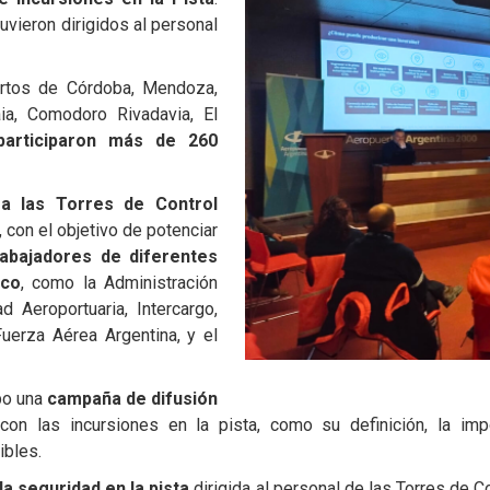
vieron dirigidos al personal
ertos de Córdoba, Mendoza,
ia, Comodoro Rivadavia, El
participaron más de 260
 a las Torres de Control
 con el objetivo de potenciar
rabajadores de diferentes
ico
, como la Administración
d Aeroportuaria, Intercargo,
Fuerza Aérea Argentina, y el
bo una
campaña de difusión
con las incursiones en la pista, como su definición, la imp
ibles.
a seguridad en la pista
dirigida al personal de las Torres de C