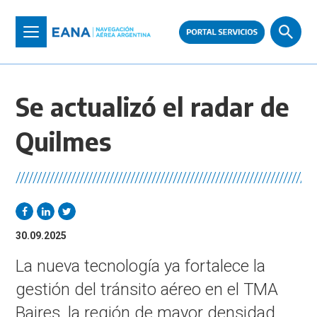
Pasar
al
Toggle
contenido
navigation
principal
Se actualizó el radar de
Quilmes
//////////////////////////////////////////////////////////////////////
30.09.2025
La nueva tecnología ya fortalece la
gestión del tránsito aéreo en el TMA
Baires, la región de mayor densidad